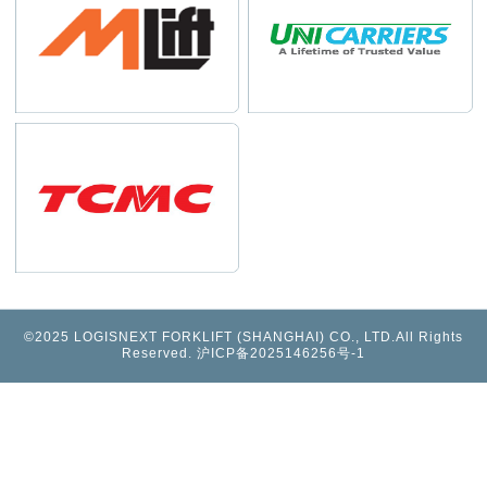
©2025 LOGISNEXT FORKLIFT (SHANGHAI) CO., LTD.All Rights
Reserved. 沪ICP备2025146256号-1