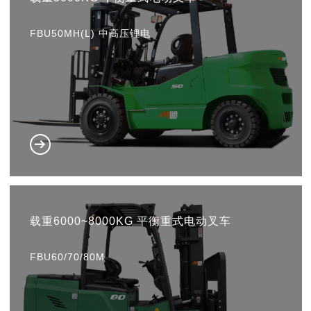
FBU50MH(L) 中高压锂电
载重6000~8000KG 平衡重式电动叉车
FBU60/70/80M