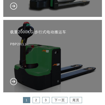
载重2000KG 步行式电动搬运车
PBP20(L)
1
2
3
下一页
尾页