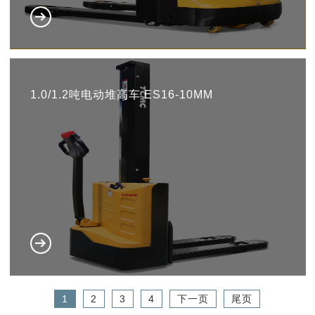
1.0/1.2吨电动堆高车 ES16-10MM
1
2
3
4
下一页
尾页